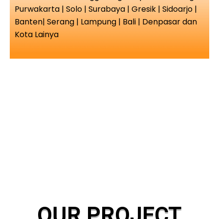
Purwakarta | Solo | Surabaya | Gresik | Sidoarjo |
Banten| Serang | Lampung | Bali | Denpasar dan
Kota Lainya
OUR PROJECT