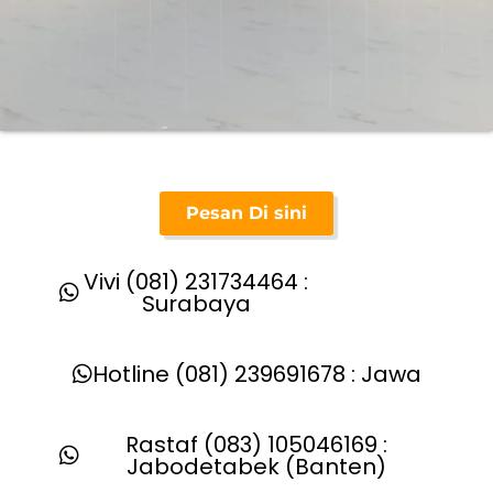
Pesan Di sini
Vivi (081) 231734464 :
Surabaya
Hotline (081) 239691678 : Jawa
Rastaf (083) 105046169 :
Jabodetabek (Banten)